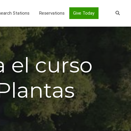
earch Stations
Reservations
Give Today
 el curso
Plantas