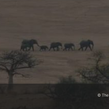
© The 