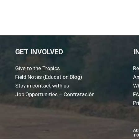
GET INVOLVED
I
Give to the Tropics
Re
Field Notes (Education Blog)
An
Stay in contact with us
Wh
Job Opportunities – Contratación
F
Pr
AD
TO