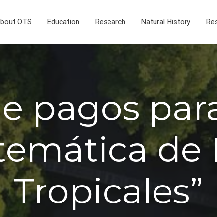
bout OTS
Education
Research
Natural History
Res
e pagos para
stemática de 
Tropicales”